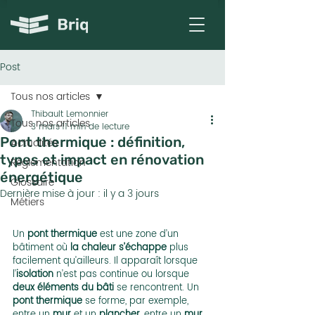
Post
Tous nos articles
Thibault Lemonnier
Tous nos articles
3 mars
11 min de lecture
Pont thermique : définition,
Actualités
types et impact en rénovation
Réglementation
énergétique
Glossaire
Dernière mise à jour :
il y a 3 jours
Métiers
Un 
pont thermique
 est une zone d’un 
bâtiment où 
la chaleur s’échappe
 plus 
facilement qu’ailleurs. Il apparaît lorsque 
l’
isolation
 n’est pas continue ou lorsque 
deux éléments du bâti
 se rencontrent. Un 
pont thermique
 se forme, par exemple, 
entre un 
mur 
et un 
plancher
, entre un 
mur 