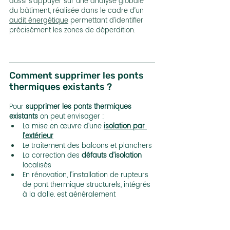
aussi s’appuyer sur une analyse globale 
du bâtiment, réalisée dans le cadre d’un 
audit énergétique
 permettant d’identifier 
précisément les zones de déperdition.
Comment supprimer les ponts 
thermiques existants ?
Pour 
supprimer les ponts thermiques 
existants
 on peut envisager :
La mise en œuvre d’une 
isolation par 
l’extérieur
Le traitement des balcons et planchers
La correction des 
défauts d’isolation
localisés
En rénovation, l’installation de rupteurs 
de pont thermique structurels, intégrés 
à la dalle, est généralement 
impossible. Le 
traitement des ponts 
thermiques
 repose alors sur des 
solutions d’isolation
 rapportée, 