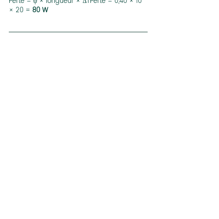
Perte = ψ × longueur × ΔTPerte = 0,40 × 10 
× 20 = 
80 W