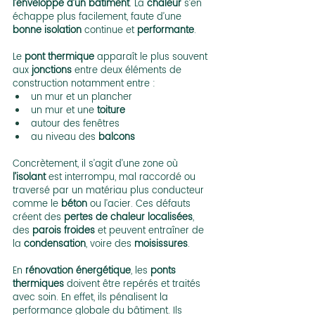
l’enveloppe d’un bâtiment
. La 
chaleur
 s’en 
échappe plus facilement, faute d’une 
bonne isolation
 continue et 
performante
.
Le 
pont thermique
 apparaît le plus souvent 
aux 
jonctions
 entre deux éléments de 
construction notamment entre :
un mur et un plancher
un mur et une 
toiture
autour des fenêtres
au niveau des 
balcons
Concrètement, il s’agit d’une zone où 
l’isolant
 est interrompu, mal raccordé ou 
traversé par un matériau plus conducteur 
comme le 
béton
 ou l’acier. Ces défauts 
créent des 
pertes de chaleur localisées
, 
des 
parois froides
 et peuvent entraîner de 
la 
condensation
, voire des 
moisissures
.
En 
rénovation énergétique
, les 
ponts 
thermiques
 doivent être repérés et traités 
avec soin. En effet, ils pénalisent la 
performance globale du bâtiment. Ils 