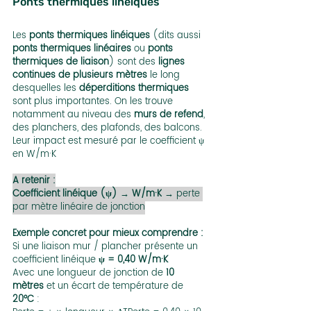
Ponts thermiques linéiques
Les
 ponts thermiques linéiques
 (dits aussi 
ponts thermiques linéaires
 ou 
ponts 
thermiques de liaison
) sont des 
lignes 
continues de plusieurs mètres
 le long 
desquelles les 
déperditions thermiques
sont plus importantes. On les trouve 
notamment au niveau des 
murs de refend
, 
des planchers, des plafonds, des balcons.
Leur impact est mesuré par le coefficient ψ 
en W/m·K 
A retenir :
Coefficient linéique (ψ)
 → 
W/m·K
 → perte 
par mètre linéaire de jonction
Exemple concret pour mieux comprendre : 
Si une liaison mur / plancher présente un 
coefficient linéique 
ψ = 0,40 W/m·K
Avec une longueur de jonction de 
10 
mètres
 et un écart de température de 
20°C
 :