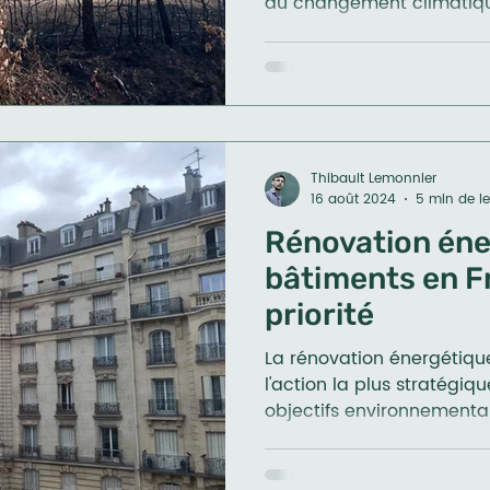
du changement climatiq
Thibault Lemonnier
16 août 2024
5 min de le
Rénovation éne
bâtiments en F
priorité
La rénovation énergétiqu
l'action la plus stratégiq
objectifs environnementa