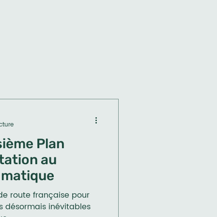
cture
sième Plan
tation au
imatique
 de route française pour
s désormais inévitables