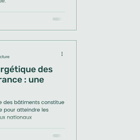
ue.
cture
rgétique des
rance : une
e des bâtiments constitue
ue pour atteindre les
ux nationaux