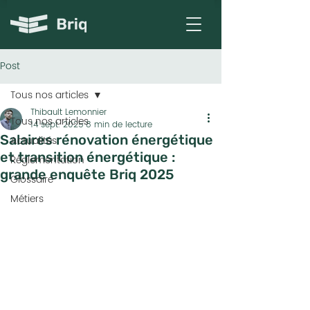
Post
Tous nos articles
Thibault Lemonnier
Tous nos articles
14 sept. 2025
8 min de lecture
Salaires rénovation énergétique
Actualités
et transition énergétique :
Réglementation
grande enquête Briq 2025
Glossaire
Métiers